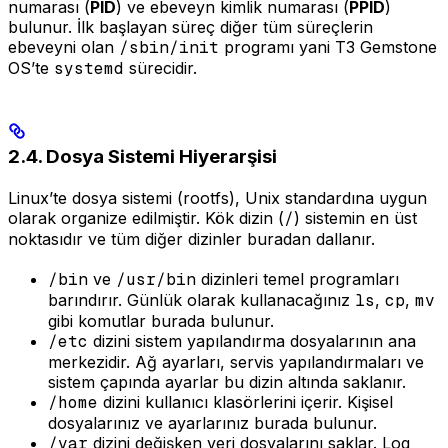
numarası (
PID
) ve ebeveyn kimlik numarası (
PPID
)
bulunur. İlk başlayan süreç diğer tüm süreçlerin
ebeveyni olan
/sbin/init
programı yani T3 Gemstone
OS’te
systemd
sürecidir.
2.4. Dosya Sistemi Hiyerarşisi
Linux’te dosya sistemi (rootfs), Unix standardına uygun
olarak organize edilmiştir. Kök dizin (
/
) sistemin en üst
noktasıdır ve tüm diğer dizinler buradan dallanır.
/bin
ve
/usr/bin
dizinleri temel programları
barındırır. Günlük olarak kullanacağınız
ls
,
cp
,
mv
gibi komutlar burada bulunur.
/etc
dizini sistem yapılandırma dosyalarının ana
merkezidir. Ağ ayarları, servis yapılandırmaları ve
sistem çapında ayarlar bu dizin altında saklanır.
/home
dizini kullanıcı klasörlerini içerir. Kişisel
dosyalarınız ve ayarlarınız burada bulunur.
/var
dizini değişken veri dosyalarını saklar. Log