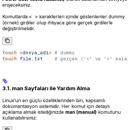
erişeceksiniz.
Komutlarda
< >
karakterleri içinde gösterilenler dummy
(örnek) girdiler olup ihtiyaca göre gerçek girdilerle
değiştirilmelidir.
touch
 <
dosya_ad
i
>
 # dummy
touch
 file.txt
    # gerçek ('<' ve '>' karak
3.1. man Sayfaları ile Yardım Alma
Linux’un en güçlü özelliklerinden biri, kapsamlı
dokümantasyon sistemidir. Her komut için detaylı
açıklama almak istediğinizde
man (manual)
komutunu
kullanabilirsiniz: