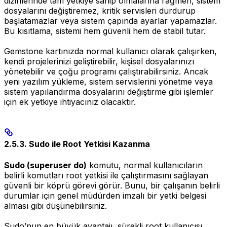
dizinlerinde tam yetkiye sahip olmalarına rağmen, sistem
dosyalarını değiştiremez, kritik servisleri durdurup
başlatamazlar veya sistem çapında ayarlar yapamazlar.
Bu kısıtlama, sistemi hem güvenli hem de stabil tutar.
Gemstone kartınızda normal kullanıcı olarak çalışırken,
kendi projelerinizi geliştirebilir, kişisel dosyalarınızı
yönetebilir ve çoğu programı çalıştırabilirsiniz. Ancak
yeni yazılım yükleme, sistem servislerini yönetme veya
sistem yapılandırma dosyalarını değiştirme gibi işlemler
için ek yetkiye ihtiyacınız olacaktır.
2.5.3. Sudo ile Root Yetkisi Kazanma
Sudo (superuser do)
komutu, normal kullanıcıların
belirli komutları root yetkisi ile çalıştırmasını sağlayan
güvenli bir köprü görevi görür. Bunu, bir çalışanın belirli
durumlar için genel müdürden imzalı bir yetki belgesi
alması gibi düşünebilirsiniz.
Sudo’nun en büyük avantajı, sürekli root kullanıcısı