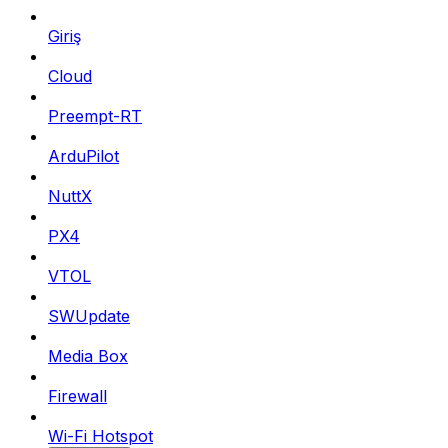
Giriş
Cloud
Preempt-RT
ArduPilot
NuttX
PX4
VTOL
SWUpdate
Media Box
Firewall
Wi-Fi Hotspot