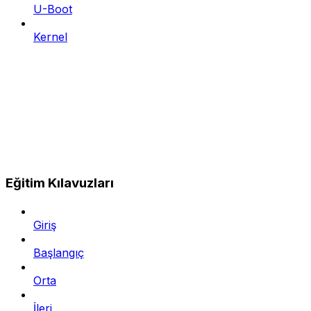
U-Boot
Kernel
Eğitim Kılavuzları
Giriş
Başlangıç
Orta
İleri