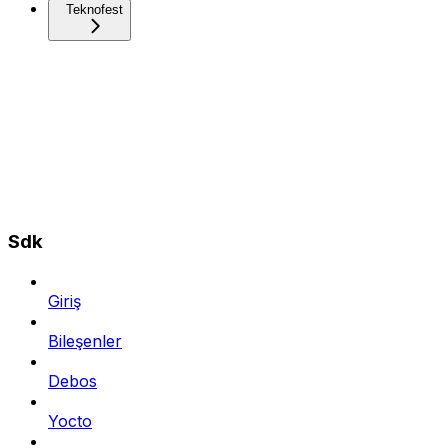
Teknofest
Sdk
Giriş
Bileşenler
Debos
Yocto