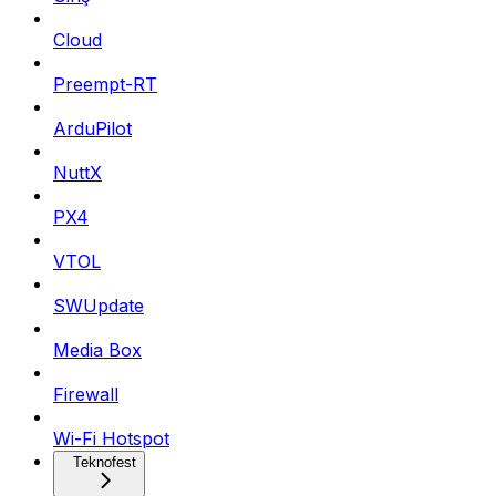
Cloud
Preempt-RT
ArduPilot
NuttX
PX4
VTOL
SWUpdate
Media Box
Firewall
Wi-Fi Hotspot
Teknofest