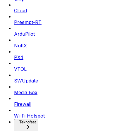
Cloud
Preempt-RT
ArduPilot
NuttX
PX4
VTOL
SWUpdate
Media Box
Firewall
Wi-Fi Hotspot
Teknofest