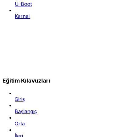
U-Boot
Kernel
Eğitim Kılavuzları
Giriş
Başlangıç
Orta
İleri