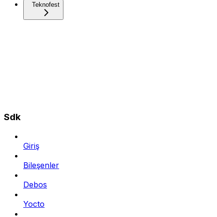
Teknofest
Sdk
Giriş
Bileşenler
Debos
Yocto