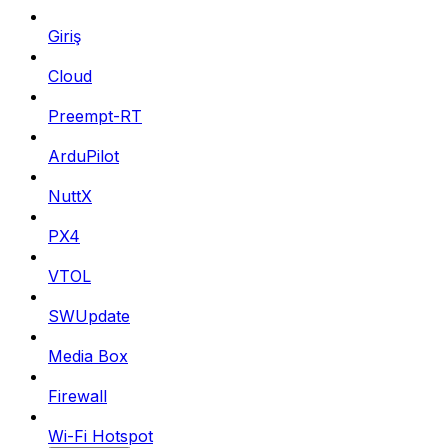
Giriş
Cloud
Preempt-RT
ArduPilot
NuttX
PX4
VTOL
SWUpdate
Media Box
Firewall
Wi-Fi Hotspot