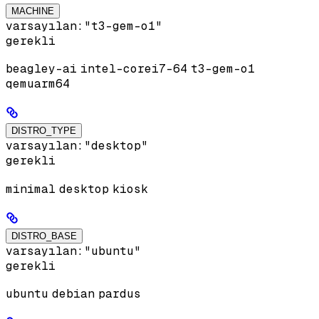
MACHINE
varsayılan:
"t3-gem-o1"
gerekli
beagley-ai
intel-corei7-64
t3-gem-o1
qemuarm64
DISTRO_TYPE
varsayılan:
"desktop"
gerekli
minimal
desktop
kiosk
DISTRO_BASE
varsayılan:
"ubuntu"
gerekli
ubuntu
debian
pardus