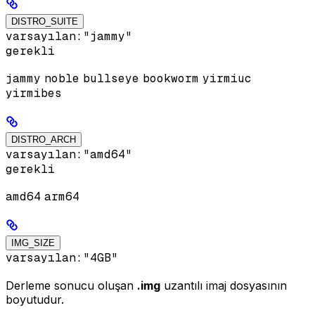
DISTRO_SUITE
varsayılan:
"jammy"
gerekli
jammy
noble
bullseye
bookworm
yirmiuc
yirmibes
DISTRO_ARCH
varsayılan:
"amd64"
gerekli
amd64
arm64
IMG_SIZE
varsayılan:
"4GB"
Derleme sonucu oluşan
.img
uzantılı imaj dosyasının
boyutudur.