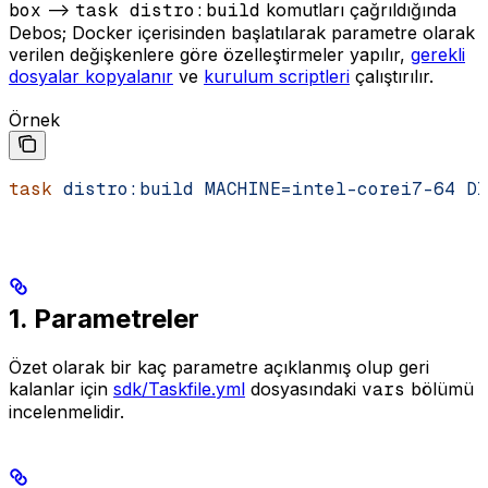
box
—>
task distro:build
komutları çağrıldığında
Debos; Docker içerisinden başlatılarak parametre olarak
verilen değişkenlere göre özelleştirmeler yapılır,
gerekli
dosyalar kopyalanır
ve
kurulum scriptleri
çalıştırılır.
Örnek
task
 distro:build
 MACHINE=intel-corei7-64
 DI
1. Parametreler
Özet olarak bir kaç parametre açıklanmış olup geri
kalanlar için
sdk/Taskfile.yml
dosyasındaki
vars
bölümü
incelenmelidir.