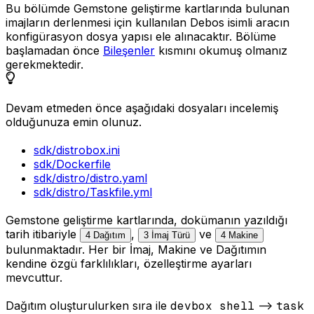
Bu bölümde Gemstone geliştirme kartlarında bulunan
imajların derlenmesi için kullanılan Debos isimli aracın
konfigürasyon dosya yapısı ele alınacaktır. Bölüme
başlamadan önce
Bileşenler
kısmını okumuş olmanız
gerekmektedir.
Devam etmeden önce aşağıdaki dosyaları incelemiş
olduğunuza emin olunuz.
sdk/distrobox.ini
sdk/Dockerfile
sdk/distro/distro.yaml
sdk/distro/Taskfile.yml
Gemstone geliştirme kartlarında, dokümanın yazıldığı
tarih itibariyle
,
ve
4 Dağıtım
3 İmaj Türü
4 Makine
bulunmaktadır. Her bir İmaj, Makine ve Dağıtımın
kendine özgü farklılıkları, özelleştirme ayarları
mevcuttur.
Dağıtım oluşturulurken sıra ile
devbox shell
—>
task