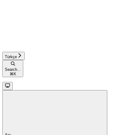
Türkçe
Search...
⌘
K
Ara...