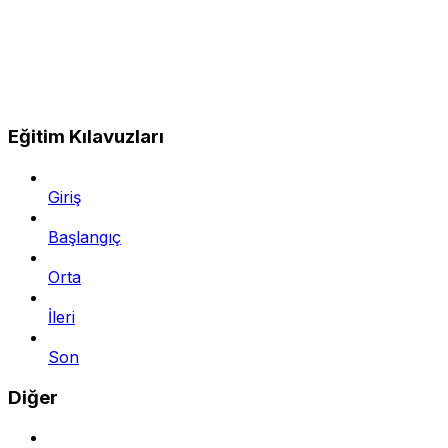
Eğitim Kılavuzları
Giriş
Başlangıç
Orta
İleri
Son
Diğer