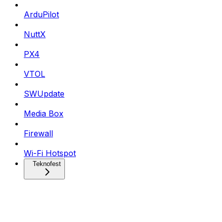
ArduPilot
NuttX
PX4
VTOL
SWUpdate
Media Box
Firewall
Wi-Fi Hotspot
Teknofest