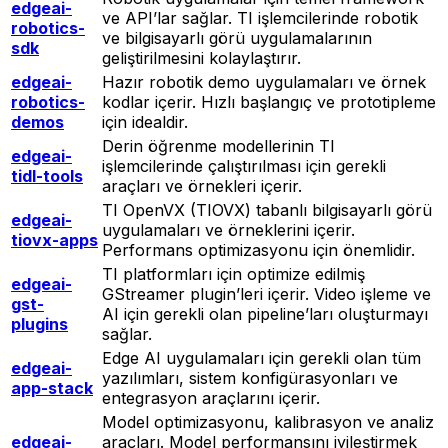
edgeai-
ve API’lar sağlar. TI işlemcilerinde robotik
robotics-
ve bilgisayarlı görü uygulamalarının
sdk
geliştirilmesini kolaylaştırır.
edgeai-
Hazır robotik demo uygulamaları ve örnek
robotics-
kodlar içerir. Hızlı başlangıç ve prototipleme
demos
için idealdir.
Derin öğrenme modellerinin TI
edgeai-
işlemcilerinde çalıştırılması için gerekli
tidl-tools
araçları ve örnekleri içerir.
TI OpenVX (TIOVX) tabanlı bilgisayarlı görü
edgeai-
uygulamaları ve örneklerini içerir.
tiovx-apps
Performans optimizasyonu için önemlidir.
TI platformları için optimize edilmiş
edgeai-
GStreamer plugin’leri içerir. Video işleme ve
gst-
AI için gerekli olan pipeline’ları oluşturmayı
plugins
sağlar.
Edge AI uygulamaları için gerekli olan tüm
edgeai-
yazılımları, sistem konfigürasyonları ve
app-stack
entegrasyon araçlarını içerir.
Model optimizasyonu, kalibrasyon ve analiz
edgeai-
araçları. Model performansını iyileştirmek