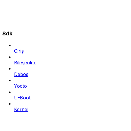
Sdk
Giriş
Bileşenler
Debos
Yocto
U-Boot
Kernel