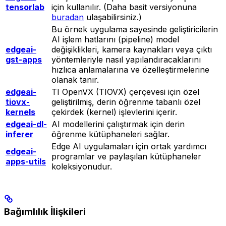
tensorlab
için kullanılır. (Daha basit versiyonuna
buradan
ulaşabilirsiniz.)
Bu örnek uygulama sayesinde geliştiricilerin
AI işlem hatlarını (pipeline) model
edgeai-
değişiklikleri, kamera kaynakları veya çıktı
gst-apps
yöntemleriyle nasıl yapılandıracaklarını
hızlıca anlamalarına ve özelleştirmelerine
olanak tanır.
edgeai-
TI OpenVX (TIOVX) çerçevesi için özel
tiovx-
geliştirilmiş, derin öğrenme tabanlı özel
kernels
çekirdek (kernel) işlevlerini içerir.
edgeai-dl-
AI modellerini çalıştırmak için derin
inferer
öğrenme kütüphaneleri sağlar.
Edge AI uygulamaları için ortak yardımcı
edgeai-
programlar ve paylaşılan kütüphaneler
apps-utils
koleksiyonudur.
Bağımlılık İlişkileri