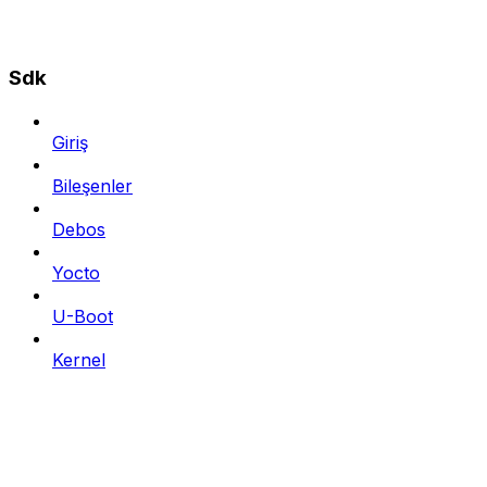
Sdk
Giriş
Bileşenler
Debos
Yocto
U-Boot
Kernel