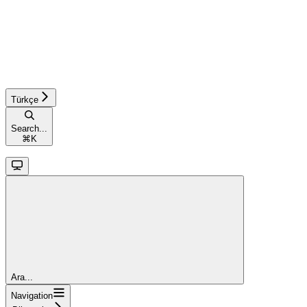
Türkçe
Search...
⌘
K
Ara...
Navigation