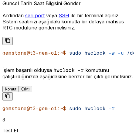
Güncel Tarih Saat Bilgisini Gönder
Ardından
seri port
veya
SSH
ile bir terminal açınız.
Sistem saatinizi aşağıdaki komutla bir defaya mahsus
RTC modülüne göndermelisiniz.
gemstone@t3-gem-o1:~$
 sudo
 hwclock
 -w
 -u
 /de
İşlem başarılı olduysa
hwclock -r
komutunu
çalıştırdığınızda aşağıdakine benzer bir çıktı görmelisiniz.
Komut
Çıktı
gemstone@t3-gem-o1:~$
 sudo
 hwclock
 -r
3
Test Et