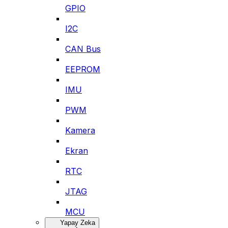
GPIO
I2C
CAN Bus
EEPROM
IMU
PWM
Kamera
Ekran
RTC
JTAG
MCU
Yapay Zeka