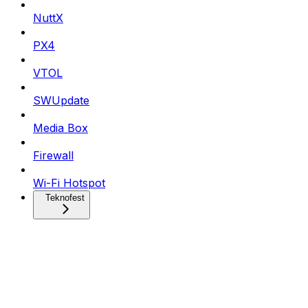
NuttX
PX4
VTOL
SWUpdate
Media Box
Firewall
Wi-Fi Hotspot
Teknofest