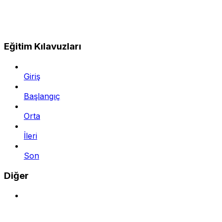
Eğitim Kılavuzları
Giriş
Başlangıç
Orta
İleri
Son
Diğer